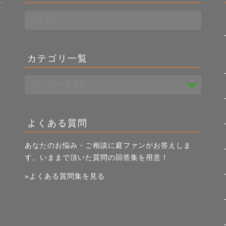
過
去
き
記
事
カテゴリ一覧
一
覧
よくある質問
あなたのお悩み・ご相談に庭ファンがお答えしま
す。いままで頂いた質問の回答集を用意！
»よくある質問集を見る