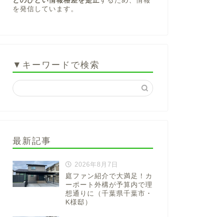
とのひどい情報格差を是正
するため、情報
を発信しています。
▼キーワードで検索
最新記事
2026年8月7日
庭ファン紹介で大満足！カ
ーポート外構が予算内で理
想通りに（千葉県千葉市・
K様邸）