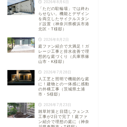
2026年8月6日
「ただの駐輪場」では終わ
らせない。機能とデザイン
を両立したサイクルスタン
ド設置（神奈川県横浜市港
北区・T様邸）
2026年8月2日
庭ファン紹介で大満足！ガ
レージ工事と排水改善で理
想的な庭づくり（兵庫県篠
山市・K様邸）
2026年7月28日
人工芝と照明で機能的な庭
に！建物との一体感に感動
の外構工事（茨城県土浦
市・S様邸）
2026年7月23日
雑草対策と目隠しフェンス
工事が2日で完了！庭ファ
ン紹介で理想の庭に（神奈
川県秦野市・T様邸）