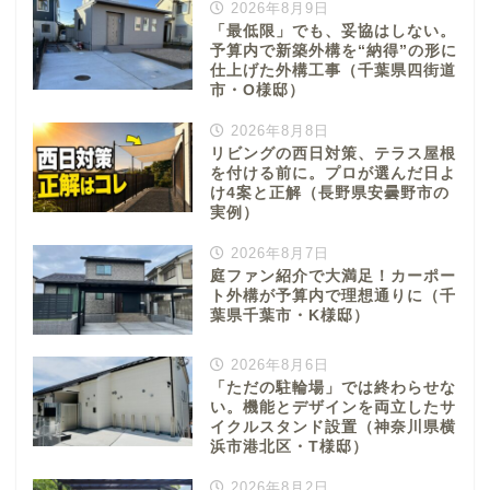
2026年8月9日
「最低限」でも、妥協はしない。
予算内で新築外構を“納得”の形に
仕上げた外構工事（千葉県四街道
市・O様邸）
2026年8月8日
リビングの西日対策、テラス屋根
を付ける前に。プロが選んだ日よ
け4案と正解（長野県安曇野市の
実例）
2026年8月7日
庭ファン紹介で大満足！カーポー
ト外構が予算内で理想通りに（千
葉県千葉市・K様邸）
2026年8月6日
「ただの駐輪場」では終わらせな
い。機能とデザインを両立したサ
イクルスタンド設置（神奈川県横
浜市港北区・T様邸）
2026年8月2日