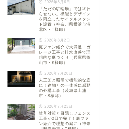
2026年8月6日
「ただの駐輪場」では終わ
らせない。機能とデザイン
を両立したサイクルスタン
ド設置（神奈川県横浜市港
北区・T様邸）
2026年8月2日
庭ファン紹介で大満足！ガ
レージ工事と排水改善で理
想的な庭づくり（兵庫県篠
山市・K様邸）
2026年7月28日
人工芝と照明で機能的な庭
に！建物との一体感に感動
の外構工事（茨城県土浦
市・S様邸）
2026年7月23日
雑草対策と目隠しフェンス
工事が2日で完了！庭ファ
ン紹介で理想の庭に（神奈
川県秦野市・T様邸）