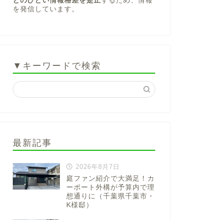
とのひどい情報格差を是正
するため、情報
を発信しています。
▼キーワードで検索
最新記事
2026年8月7日
庭ファン紹介で大満足！カ
ーポート外構が予算内で理
想通りに（千葉県千葉市・
K様邸）