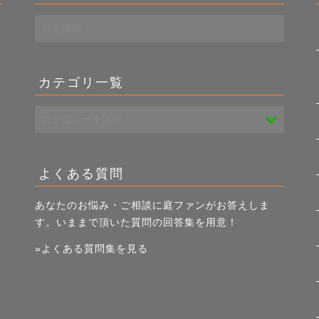
過
去
き
記
事
カテゴリ一覧
一
覧
よくある質問
あなたのお悩み・ご相談に庭ファンがお答えしま
す。いままで頂いた質問の回答集を用意！
»よくある質問集を見る