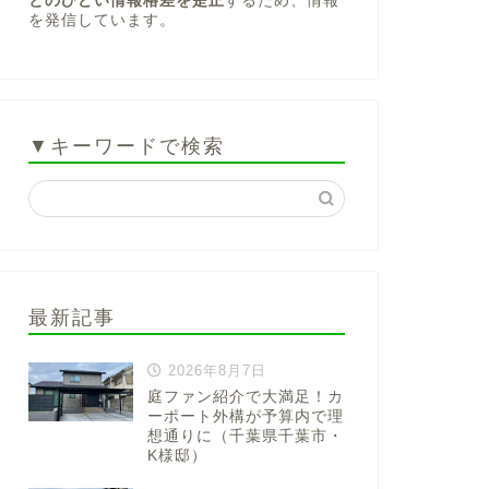
とのひどい情報格差を是正
するため、情報
を発信しています。
▼キーワードで検索
最新記事
2026年8月7日
庭ファン紹介で大満足！カ
ーポート外構が予算内で理
想通りに（千葉県千葉市・
K様邸）