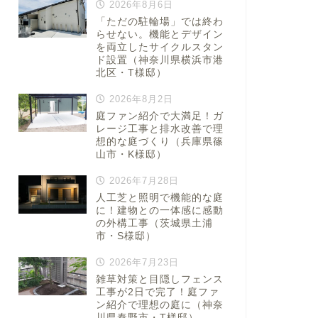
2026年8月6日
「ただの駐輪場」では終わ
らせない。機能とデザイン
を両立したサイクルスタン
ド設置（神奈川県横浜市港
北区・T様邸）
2026年8月2日
庭ファン紹介で大満足！ガ
レージ工事と排水改善で理
想的な庭づくり（兵庫県篠
山市・K様邸）
2026年7月28日
人工芝と照明で機能的な庭
に！建物との一体感に感動
の外構工事（茨城県土浦
市・S様邸）
2026年7月23日
雑草対策と目隠しフェンス
工事が2日で完了！庭ファ
ン紹介で理想の庭に（神奈
川県秦野市・T様邸）