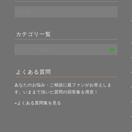
過
去
き
記
事
カテゴリ一覧
一
覧
よくある質問
あなたのお悩み・ご相談に庭ファンがお答えしま
す。いままで頂いた質問の回答集を用意！
»よくある質問集を見る