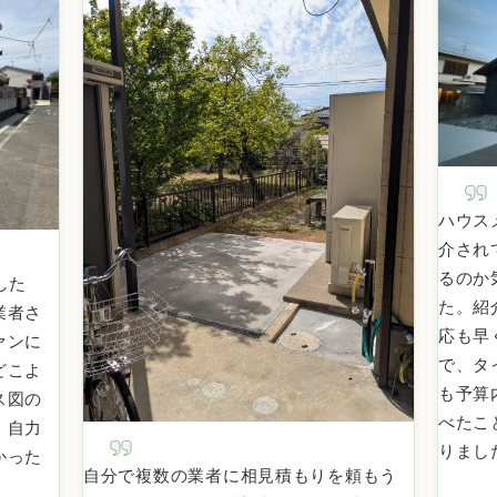
ハウス
介され
るのか
した
た。紹
業者さ
応も早
ァンに
で、タ
どこよ
も予算
ス図の
べたこ
。自力
りまし
かった
自分で複数の業者に相見積もりを頼もう