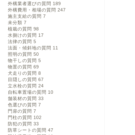
外構業者選びの質問
189
外構費用・相場の質問
247
施主支給の質問
7
未分類
7
植栽の質問
98
水捌けの質問
17
法律の質問
5
法面・傾斜地の質問
11
照明の質問
50
物干しの質問
5
物置の質問
69
犬走りの質問
8
目隠しの質問
67
立水栓の質問
24
自転車置場の質問
10
舗装材の質問
33
色選びの質問
7
門扉の質問
7
門柱の質問
102
防犯の質問
33
防草シートの質問
47