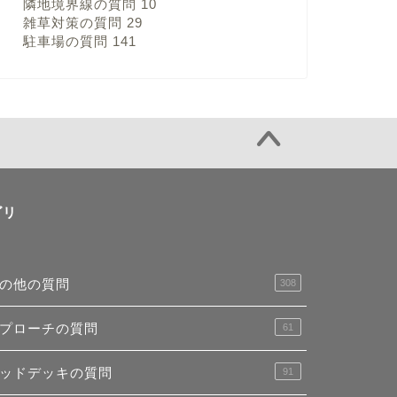
隣地境界線の質問
10
雑草対策の質問
29
駐車場の質問
141
ゴリ
の他の質問
308
プローチの質問
61
ッドデッキの質問
91