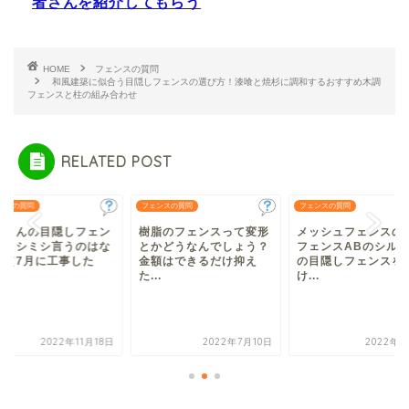
者さんを紹介してもらう
HOME
フェンスの質問
和風建築に似合う目隠しフェンスの選び方！漆喰と焼杉に調和するおすすめ木調
フェンスと柱の組み合わせ
RELATED POST
ンスの質問
フェンスの質問
フェンスの質問
隣さんの目隠しフェン
樹脂のフェンスって変形
メッシュフェンスの
がミシミシ言うのはな
とかどうなんでしょう？
フェンスABのシル
？（7月に工事した
金額はできるだけ抑え
の目隠しフェンスを
.
た...
け...
2022年11月18日
2022年7月10日
2022年4