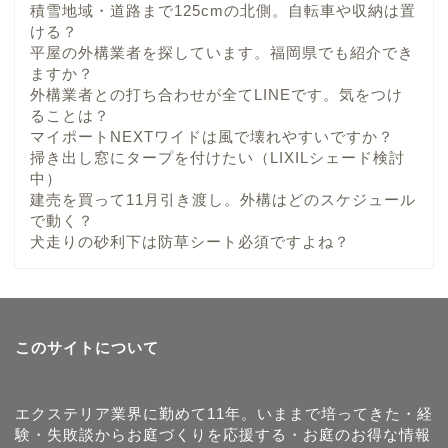
積雪地域・道路まで125cmの北側。自転車や収納は置
ける？
平屋の外構業者を探しています。福岡県でも紹介でき
ますか？
外構業者との打ち合わせが全てLINEです。気をつけ
ることは？
マイポートNEXTワイドは風で壊れやすいですか？
掃き出し窓にタープを付けたい（LIXILシェード検討
中）
建売を買って11月引き渡し。外構はどのスケジュール
で動く？
犬走りの砂利下は防草シート必須ですよね？
このサイトについて
エクステリア業界に勤めて11年。いままで培ってきた・経
験・失敗談からお庭づくりを応援する・お庭のお得な情報