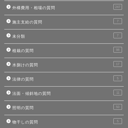
247
外構費用・相場の質問
7
施主支給の質問
7
未分類
98
植栽の質問
17
水捌けの質問
5
法律の質問
11
法面・傾斜地の質問
50
照明の質問
5
物干しの質問