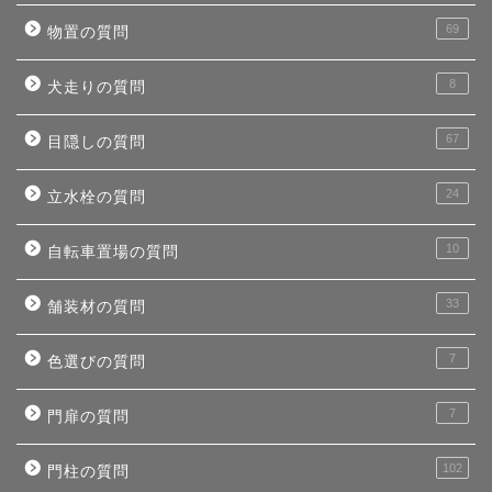
69
物置の質問
8
犬走りの質問
67
目隠しの質問
24
立水栓の質問
10
自転車置場の質問
33
舗装材の質問
7
色選びの質問
7
門扉の質問
102
門柱の質問