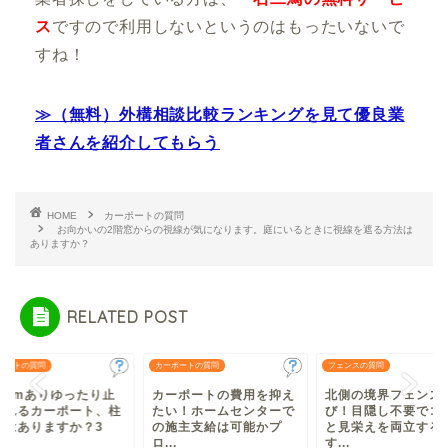
ス
ですので利用しないというのはもったいないで
すね！
≫（無料）外構相談比較ランキングを見て優良業
者さんを紹介してもらう
HOME
カーポートの質問
お向かいの2階窓からの視線が気になります。庭にいるときに視線を遮る方法は
ありますか？
RELATED POST
ポートの質問
カーポートの質問
フェンスの質問
口9mありゆったり止
カーポートの費用を抑え
北側の境界フェンス
られるカーポート、柱
たい！ホームセンターで
び！目隠し不要でコ
策はありますか？3
の施主支給は可能かプ
と見栄えを両立する
.
ロ...
す...