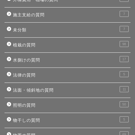
7
施主支給の質問
7
未分類
98
植栽の質問
17
水捌けの質問
5
法律の質問
11
法面・傾斜地の質問
50
照明の質問
5
物干しの質問
69