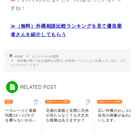
すね！
≫（無料）外構相談比較ランキングを見て優良業
者さんを紹介してもらう
HOME
コンクリートの質問
室外機が置いてある場所を土間コンか防草シートにしようか迷っています。メリ
ットとデメリットは？
RELATED POST
ージの質問
外構デザインの質問
外構デザインの質問
ンナーガレージと道路
北側の道路と玄関に日光
広い外構のおしゃれ
間が勾配10～11%で
が当たらなくても大丈夫
自宅の画像があれば
。車を擦らないか心...
な植栽はありますか？
いします。