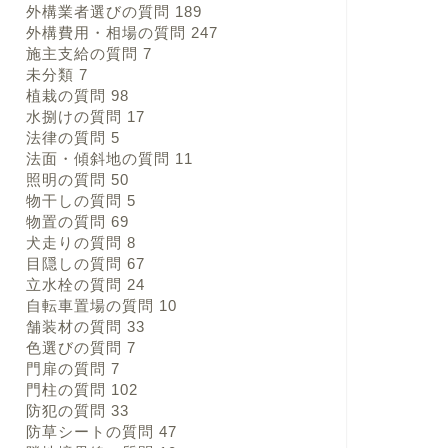
外構業者選びの質問
189
外構費用・相場の質問
247
施主支給の質問
7
未分類
7
植栽の質問
98
水捌けの質問
17
法律の質問
5
法面・傾斜地の質問
11
照明の質問
50
物干しの質問
5
物置の質問
69
犬走りの質問
8
目隠しの質問
67
立水栓の質問
24
自転車置場の質問
10
舗装材の質問
33
色選びの質問
7
門扉の質問
7
門柱の質問
102
防犯の質問
33
防草シートの質問
47