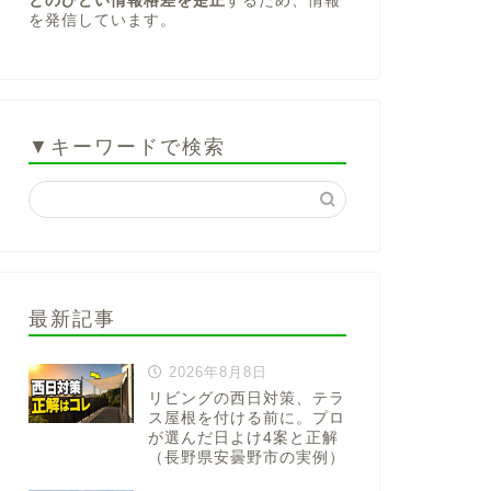
とのひどい情報格差を是正
するため、情報
を発信しています。
▼キーワードで検索
最新記事
2026年8月8日
リビングの西日対策、テラ
ス屋根を付ける前に。プロ
が選んだ日よけ4案と正解
（長野県安曇野市の実例）