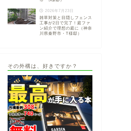
2026年7月23日
雑草対策と目隠しフェンス
工事が2日で完了！庭ファ
ン紹介で理想の庭に（神奈
川県秦野市・T様邸）
その外構は、好きですか？