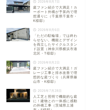
2026年8月7日
庭ファン紹介で大満足！カ
ーポート外構が予算内で理
想通りに（千葉県千葉市・
K様邸）
2026年8月6日
「ただの駐輪場」では終わ
らせない。機能とデザイン
を両立したサイクルスタン
ド設置（神奈川県横浜市港
北区・T様邸）
2026年8月2日
庭ファン紹介で大満足！ガ
レージ工事と排水改善で理
想的な庭づくり（兵庫県篠
山市・K様邸）
2026年7月28日
人工芝と照明で機能的な庭
に！建物との一体感に感動
の外構工事（茨城県土浦
市・S様邸）