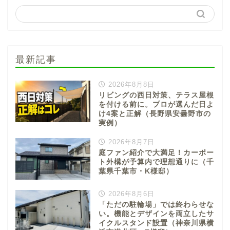
最新記事
2026年8月8日
リビングの西日対策、テラス屋根
を付ける前に。プロが選んだ日よ
け4案と正解（長野県安曇野市の
実例）
2026年8月7日
庭ファン紹介で大満足！カーポー
ト外構が予算内で理想通りに（千
葉県千葉市・K様邸）
2026年8月6日
「ただの駐輪場」では終わらせな
い。機能とデザインを両立したサ
イクルスタンド設置（神奈川県横