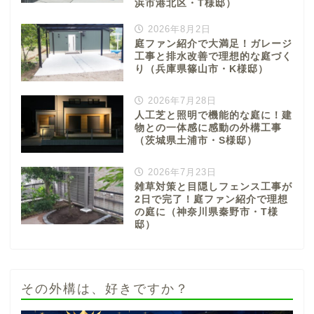
浜市港北区・T様邸）
2026年8月2日
庭ファン紹介で大満足！ガレージ
工事と排水改善で理想的な庭づく
り（兵庫県篠山市・K様邸）
2026年7月28日
人工芝と照明で機能的な庭に！建
物との一体感に感動の外構工事
（茨城県土浦市・S様邸）
2026年7月23日
雑草対策と目隠しフェンス工事が
2日で完了！庭ファン紹介で理想
の庭に（神奈川県秦野市・T様
邸）
その外構は、好きですか？