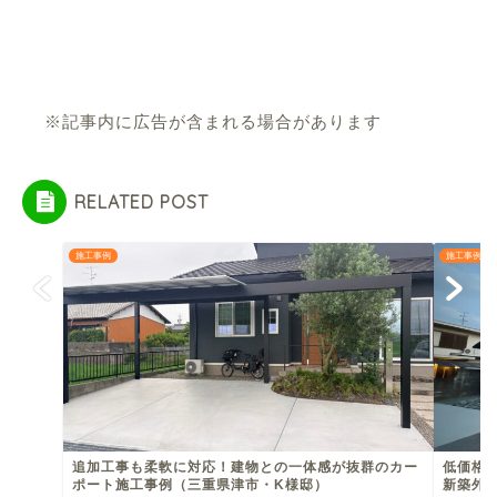
※記事内に広告が含まれる場合があります
RELATED POST
施工事例
施工事例
追加工事も柔軟に対応！建物との一体感が抜群のカー
低価格
ポート施工事例（三重県津市・K様邸）
新築外