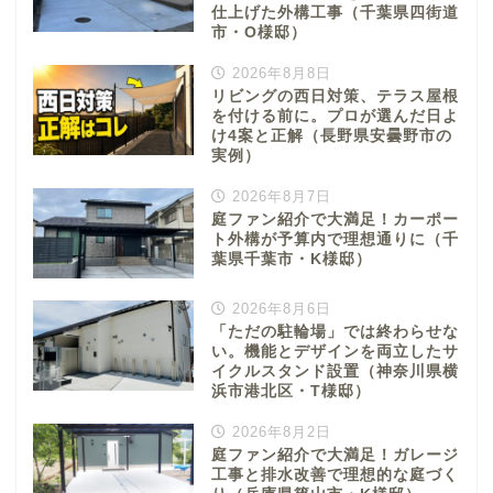
仕上げた外構工事（千葉県四街道
市・O様邸）
2026年8月8日
リビングの西日対策、テラス屋根
を付ける前に。プロが選んだ日よ
け4案と正解（長野県安曇野市の
実例）
2026年8月7日
庭ファン紹介で大満足！カーポー
ト外構が予算内で理想通りに（千
葉県千葉市・K様邸）
2026年8月6日
「ただの駐輪場」では終わらせな
い。機能とデザインを両立したサ
イクルスタンド設置（神奈川県横
浜市港北区・T様邸）
2026年8月2日
庭ファン紹介で大満足！ガレージ
工事と排水改善で理想的な庭づく