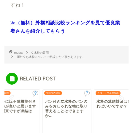
すね！
≫（無料）外構相談比較ランキングを見て優良業
者さんを紹介してもらう
HOME
立水栓の質問
屋外立ち水栓についてご相談したい事があります。
RELATED POST
栓の質問
立水栓の質問
外構トラブルの相談
水栓には不凍機能付き
パン付き立水栓のパンの
水栓の凍結対策はど
ものが良いと思います
みをおしゃれな物に取り
ればいいですか？
？関東ですが凍結は
替えることはできます
.
か...