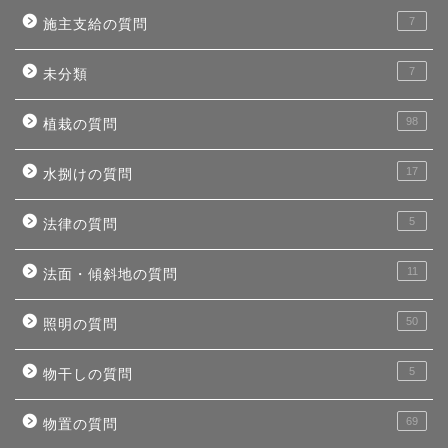
7
施主支給の質問
7
未分類
98
植栽の質問
17
水捌けの質問
5
法律の質問
11
法面・傾斜地の質問
50
照明の質問
5
物干しの質問
69
物置の質問