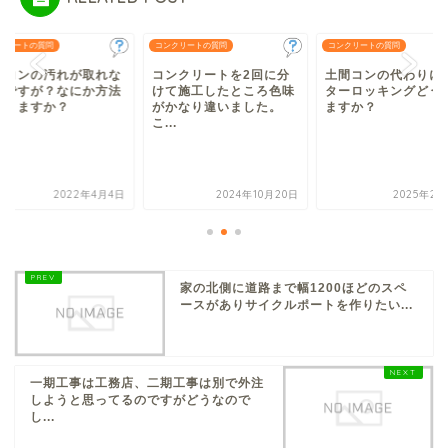
クリートの質問
コンクリートの質問
コンクリートの質問
間コンの汚れが取れな
コンクリートを2回に分
土間コンの代わりに
のですが？なにか方法
けて施工したところ色味
ターロッキングどう
ありますか？
がかなり違いました。
ますか？
こ...
2022年4月4日
2024年10月20日
2025年2月
家の北側に道路まで幅1200ほどのスペ
ースがありサイクルポートを作りたい...
一期工事は工務店、二期工事は別で外注
しようと思ってるのですがどうなので
し...