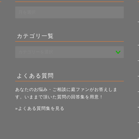
過
去
き
記
事
カテゴリ一覧
一
覧
よくある質問
あなたのお悩み・ご相談に庭ファンがお答えしま
す。いままで頂いた質問の回答集を用意！
»よくある質問集を見る