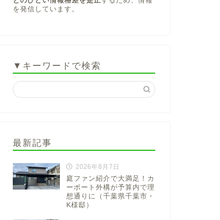
とのひどい情報格差を是正
するため、情報
を発信しています。
▼キーワードで検索
最新記事
2026年8月7日
庭ファン紹介で大満足！カ
ーポート外構が予算内で理
想通りに（千葉県千葉市・
K様邸）