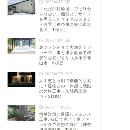
2026年8月6日
「ただの駐輪場」では終わ
らせない。機能とデザイン
を両立したサイクルスタン
ド設置（神奈川県横浜市港
北区・T様邸）
2026年8月2日
庭ファン紹介で大満足！ガ
レージ工事と排水改善で理
想的な庭づくり（兵庫県篠
山市・K様邸）
2026年7月28日
人工芝と照明で機能的な庭
に！建物との一体感に感動
の外構工事（茨城県土浦
市・S様邸）
2026年7月23日
雑草対策と目隠しフェンス
工事が2日で完了！庭ファ
ン紹介で理想の庭に（神奈
川県秦野市・T様邸）