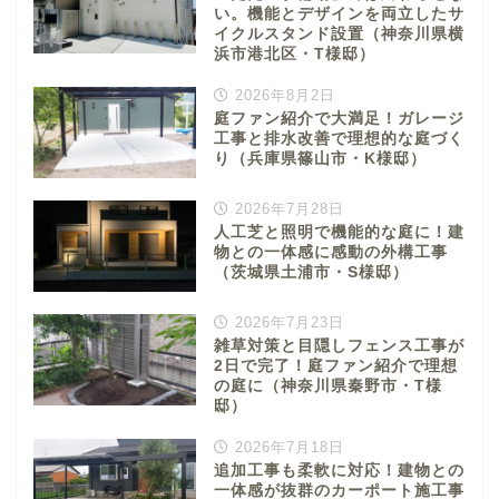
い。機能とデザインを両立したサ
イクルスタンド設置（神奈川県横
浜市港北区・T様邸）
2026年8月2日
庭ファン紹介で大満足！ガレージ
工事と排水改善で理想的な庭づく
り（兵庫県篠山市・K様邸）
2026年7月28日
人工芝と照明で機能的な庭に！建
物との一体感に感動の外構工事
（茨城県土浦市・S様邸）
2026年7月23日
雑草対策と目隠しフェンス工事が
2日で完了！庭ファン紹介で理想
の庭に（神奈川県秦野市・T様
邸）
2026年7月18日
追加工事も柔軟に対応！建物との
一体感が抜群のカーポート施工事