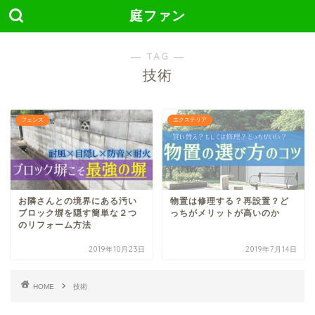
庭ファン
― TAG ―
技術
フェンス
エクステリア
お隣さんとの境界にある汚い
物置は修理する？再設置？ど
ブロック塀を隠す簡単な２つ
っちがメリットが高いのか
のリフォーム方法
2019年10月23日
2019年7月14日
HOME
技術