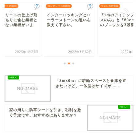
クリートの質問
コンクリートの質問
フェンスの質問
ンクリートの仕上げ剤
インターロッキングとロ
「1mのアイアンフ
見積もりに含む業者と
ーラーストーンの違いを
スのみ」と「60cm
うでない業者がいま
教えて下さい。
のブロックを3段積ん.
.
2023年1月25日
2022年3月30日
2022年11
「3mx6m」に駐輪スペースと倉庫を置
きたいけど、一体型はサイズが......
家の周りに防草シートを引き、砂利を敷
く予定です。おすすめはありますか？