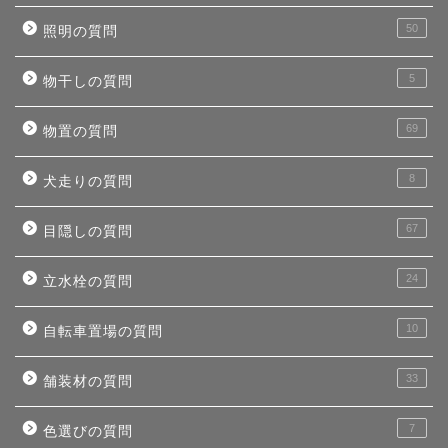
50
照明の質問
5
物干しの質問
69
物置の質問
8
犬走りの質問
67
目隠しの質問
24
立水栓の質問
10
自転車置場の質問
33
舗装材の質問
7
色選びの質問