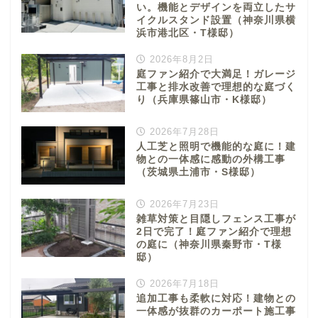
い。機能とデザインを両立したサ
イクルスタンド設置（神奈川県横
浜市港北区・T様邸）
2026年8月2日
庭ファン紹介で大満足！ガレージ
工事と排水改善で理想的な庭づく
り（兵庫県篠山市・K様邸）
2026年7月28日
人工芝と照明で機能的な庭に！建
物との一体感に感動の外構工事
（茨城県土浦市・S様邸）
2026年7月23日
雑草対策と目隠しフェンス工事が
2日で完了！庭ファン紹介で理想
の庭に（神奈川県秦野市・T様
邸）
2026年7月18日
追加工事も柔軟に対応！建物との
一体感が抜群のカーポート施工事