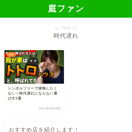
庭ファン
― TAG ―
時代遅れ
植裁
シンボルツリーで後悔したく
ない！時代遅れにならない選
び方3選
2021年8月15日
おすすめ店を紹介します！