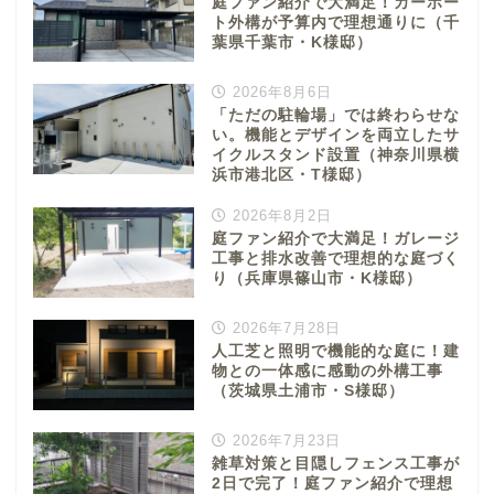
庭ファン紹介で大満足！カーポー
ト外構が予算内で理想通りに（千
葉県千葉市・K様邸）
2026年8月6日
「ただの駐輪場」では終わらせな
い。機能とデザインを両立したサ
イクルスタンド設置（神奈川県横
浜市港北区・T様邸）
2026年8月2日
庭ファン紹介で大満足！ガレージ
工事と排水改善で理想的な庭づく
り（兵庫県篠山市・K様邸）
2026年7月28日
人工芝と照明で機能的な庭に！建
物との一体感に感動の外構工事
（茨城県土浦市・S様邸）
2026年7月23日
雑草対策と目隠しフェンス工事が
2日で完了！庭ファン紹介で理想