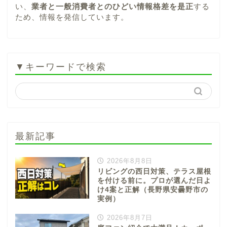
い、
業者と一般消費者とのひどい情報格差を是正
する
ため、情報を発信しています。
▼キーワードで検索
最新記事
2026年8月8日
リビングの西日対策、テラス屋根
を付ける前に。プロが選んだ日よ
け4案と正解（長野県安曇野市の
実例）
2026年8月7日