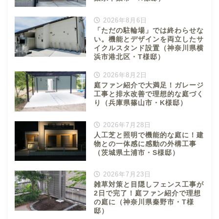
2026年8月6日
「ただの駐輪場」では終わらせな
い。機能とデザインを両立したサ
イクルスタンド設置（神奈川県横
浜市港北区・T様邸）
2026年8月2日
庭ファン紹介で大満足！ガレージ
工事と排水改善で理想的な庭づく
り（兵庫県篠山市・K様邸）
2026年7月28日
人工芝と照明で機能的な庭に！建
物との一体感に感動の外構工事
（茨城県土浦市・S様邸）
2026年7月23日
雑草対策と目隠しフェンス工事が
2日で完了！庭ファン紹介で理想
の庭に（神奈川県秦野市・T様
邸）