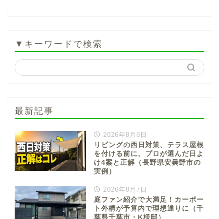
▼キーワードで検索
最新記事
2026年8月8日
リビングの西日対策、テラス屋根
を付ける前に。プロが選んだ日よ
け4案と正解（長野県安曇野市の
実例）
2026年8月7日
庭ファン紹介で大満足！カーポー
ト外構が予算内で理想通りに（千
葉県千葉市・K様邸）