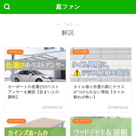
庭ファン
― TAG ―
解説
カーポート
テラス屋根
カーポートの色選びのベスト
タイル張り外壁の家にテラス
アンサーを解説【住まいとの
がつけられない理由【タイル
調和】
割れが怖い】
2019年5月7日
2019年5月4日
ウッドデッキ
ウッドデッキ