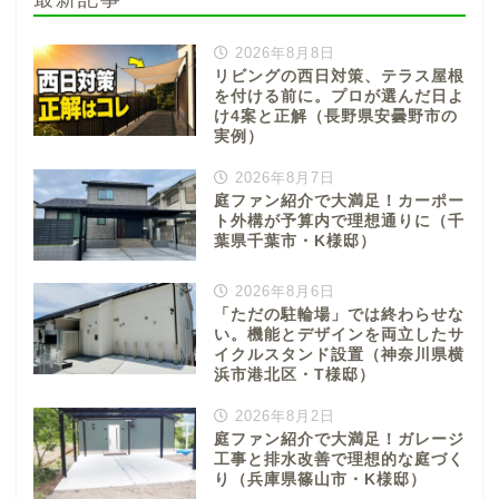
2026年8月8日
リビングの西日対策、テラス屋根
を付ける前に。プロが選んだ日よ
け4案と正解（長野県安曇野市の
実例）
2026年8月7日
庭ファン紹介で大満足！カーポー
ト外構が予算内で理想通りに（千
葉県千葉市・K様邸）
2026年8月6日
「ただの駐輪場」では終わらせな
い。機能とデザインを両立したサ
イクルスタンド設置（神奈川県横
浜市港北区・T様邸）
2026年8月2日
庭ファン紹介で大満足！ガレージ
工事と排水改善で理想的な庭づく
り（兵庫県篠山市・K様邸）