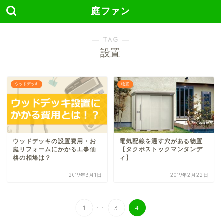
庭ファン
― TAG ―
設置
ウッドデッキ
物置
ウッドデッキの設置費用・お
電気配線を通す穴がある物置
庭リフォームにかかる工事価
【タクボストックマンダンデ
格の相場は？
ィ】
2019年3月1日
2019年2月22日
...
1
3
4