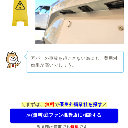
万が一の事故を起こさない為にも、費用対
効果が高いでしょう。
＼まずは、
無料
で
優良外構業社を探す
／
≫(無料)庭ファン推奨店に相談する
※見積は
何度でも
無料
です。