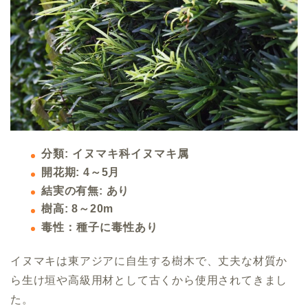
分類: イヌマキ科イヌマキ属
開花期: 4～5月
結実の有無: あり
樹高: 8～20m
毒性：種子に毒性あり
イヌマキは東アジアに自生する樹木で、丈夫な材質か
ら生け垣や高級用材として古くから使用されてきまし
た。