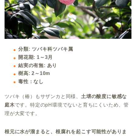
分類: ツバキ科ツバキ属
開花期: 1～3月
結実の有無: あり
樹高: 2～10m
毒性：なし
ツバキ（椿）もサザンカと同様、
土壌の酸度に敏感な
庭木
です。特定のpH環境でないと育ちにくいため、管
理が大変です。
根元に水が溜まると、根腐れを起こす可能性がありま