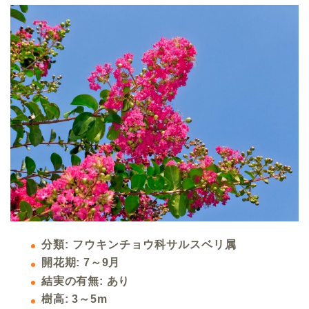
分類: フウキンチョウ科サルスベリ属
開花期: 7～9月
結実の有無: あり
樹高: 3～5m