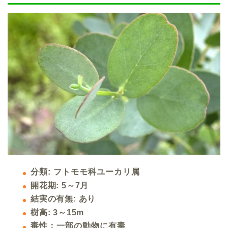
分類: フトモモ科ユーカリ属
開花期: 5～7月
結実の有無: あり
樹高: 3～15m
毒性：一部の動物に有毒