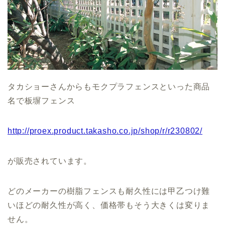
タカショーさんからもモクプラフェンスといった商品
名で板塀フェンス
http://proex.product.takasho.co.jp/shop/r/r230802/
が販売されています。
どのメーカーの樹脂フェンスも耐久性には甲乙つけ難
いほどの耐久性が高く、価格帯もそう大きくは変りま
せん。