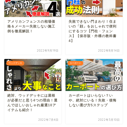
アメリカンフェンスの相場価
失敗できない門まわり！住ま
格＆メーカー失敗しない施工
いの「顔」をおしゃれで便利
例を徹底解説！
にするコツ【門柱・フェン
ス】【保存版・外構の教科書
4】
2022年9月19日
2022年8月14日
ウッドデッキ
カーポート
絶対、ウッドデッキには屋根
カーポートはいらない？い
が必要だと思う4つの理由！選
や、絶対にいる！失敗・後悔
んでほしいおしゃれ厳選10ア
しない選び方5ステップ
イテムも紹介！
2022年7月4日
2022年3月10日