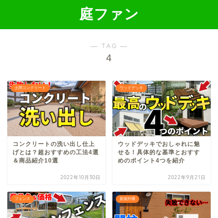
庭ファン
― TAG ―
4
土間コンクリート
ウッドデッキ
コンクリートの洗い出し仕上
ウッドデッキでおしゃれに魅
げとは？超おすすめの工法4選
せる！具体的な基準とおすす
＆商品紹介10選
めのポイント4つを紹介
2022年10月30日
2022年9月21日
フェンス
新築外構