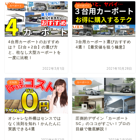
カーポート
カーポート
4台用カーポートのおすすめ
3台用カーポート選びおすすめ
は？【2台＋2台】の選び方
4選！【最安値を狙う極意】
と、柱なし大型カーポートを
一度に比較！
2022年3月1日
2021年10月28日
豆知識
カーポート
オシャレな外構はセンスでは
圧倒的デザイン「カーポート
なく法則を知れ！かんたんに
SC」のココがすごい！プロの
実践できる4選
目線で徹底解説！
2021年6月12日
2021年2月10日