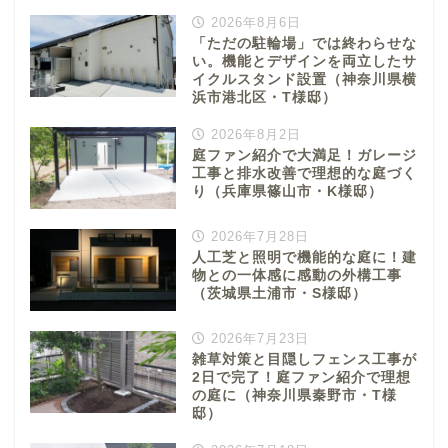
2026年8月6日
「ただの駐輪場」では終わらせな
い。機能とデザインを両立したサ
イクルスタンド設置（神奈川県横
浜市港北区・T様邸）
2026年8月2日
庭ファン紹介で大満足！ガレージ
工事と排水改善で理想的な庭づく
り（兵庫県篠山市・K様邸）
2026年7月28日
人工芝と照明で機能的な庭に！建
物との一体感に感動の外構工事
（茨城県土浦市・S様邸）
2026年7月23日
雑草対策と目隠しフェンス工事が
2日で完了！庭ファン紹介で理想
の庭に（神奈川県秦野市・T様
邸）