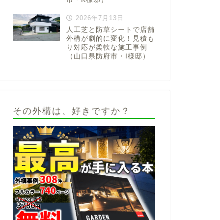
2026年7月13日
人工芝と防草シートで店舗
外構が劇的に変化！見積も
り対応が柔軟な施工事例
（山口県防府市・I様邸）
その外構は、好きですか？