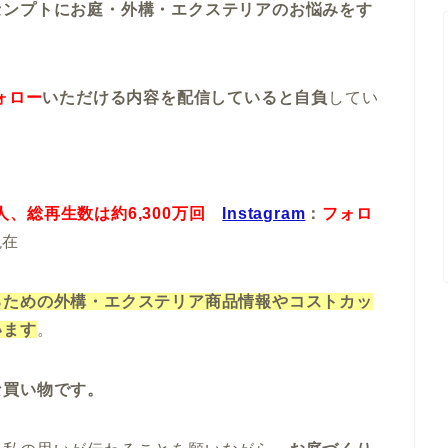
センプトにお庭・外構・エクステリアのお悩みをす
ォロー
いただける内容を配信していると自負
してい
人、
総再生数は約6,300万回
Instagram
：
フォロ
現在
るための外構・エクステリア商品情報やコストカッ
います
。
な買い物です。