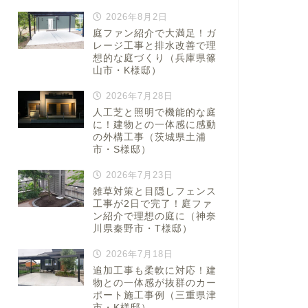
2026年8月2日
庭ファン紹介で大満足！ガ
レージ工事と排水改善で理
想的な庭づくり（兵庫県篠
山市・K様邸）
2026年7月28日
人工芝と照明で機能的な庭
に！建物との一体感に感動
の外構工事（茨城県土浦
市・S様邸）
2026年7月23日
雑草対策と目隠しフェンス
工事が2日で完了！庭ファ
ン紹介で理想の庭に（神奈
川県秦野市・T様邸）
2026年7月18日
追加工事も柔軟に対応！建
物との一体感が抜群のカー
ポート施工事例（三重県津
市・K様邸）