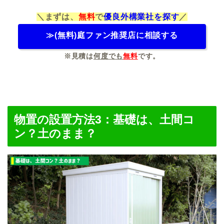
＼まずは、
無料
で
優良外構業社を探す
／
≫(無料)庭ファン推奨店に相談する
※見積は
何度でも
無料
です。
物置の設置方法3：基礎は、土間コ
ン？土のまま？