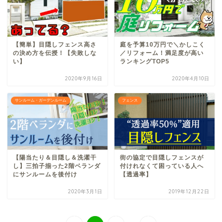
【簡単】目隠しフェンス高さ
庭を予算10万円で＼かしこく
の決め方を伝授！【失敗しな
／リフォーム！満足度が高い
い】
ランキングTOP5
2020年9月16日
2020年4月10日
サンルーム・ガーデンルーム
フェンス
【陽当たり＆目隠し＆洗濯干
街の協定で目隠しフェンスが
し】三拍子揃った2階ベランダ
付けれなくて困っている人へ
にサンルームを後付け
【透過率】
2020年3月1日
2019年12月22日
...