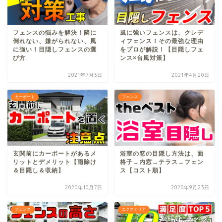
フェンスの悩みを解決！隣に
風に強いフェンスは、クレデ
倒れない、嫌がられない、風
ィフェンス！その最強な理由
に強い！目隠しフェンスの選
をプロが解説！【目隠しフェ
び方
ンス×台風対策】
2021年7月3日
2021年4月20日
カーポート
フェンス
玄関前にカーポートがあるメ
浴室の窓の目隠し方法は、面
リットとデメリット【雨除け
格子→内窓→テラス→フェン
＆目隠し＆収納】
ス【コスト順】
2020年10月7日
2020年9月23日
フェンス
エクステリア