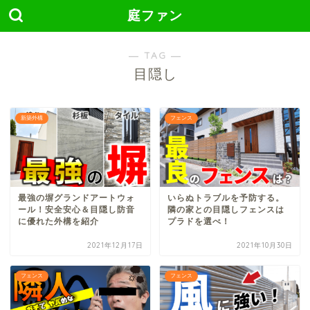
庭ファン
― TAG ―
目隠し
新築外構
フェンス
最強の塀グランドアートウォ
いらぬトラブルを予防する。
ール！安全安心＆目隠し防音
隣の家との目隠しフェンスは
に優れた外構を紹介
プラドを選べ！
2021年12月17日
2021年10月30日
フェンス
フェンス