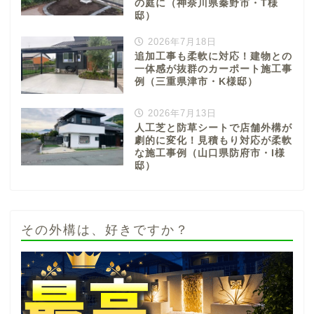
の庭に（神奈川県秦野市・T様
邸）
2026年7月18日
追加工事も柔軟に対応！建物との
一体感が抜群のカーポート施工事
例（三重県津市・K様邸）
2026年7月13日
人工芝と防草シートで店舗外構が
劇的に変化！見積もり対応が柔軟
な施工事例（山口県防府市・I様
邸）
その外構は、好きですか？