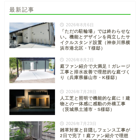
最新記事
2026年8月6日
「ただの駐輪場」では終わらせな
い。機能とデザインを両立したサ
イクルスタンド設置（神奈川県横
浜市港北区・T様邸）
2026年8月2日
庭ファン紹介で大満足！ガレージ
工事と排水改善で理想的な庭づく
り（兵庫県篠山市・K様邸）
2026年7月28日
人工芝と照明で機能的な庭に！建
物との一体感に感動の外構工事
（茨城県土浦市・S様邸）
2026年7月23日
雑草対策と目隠しフェンス工事が
2日で完了！庭ファン紹介で理想