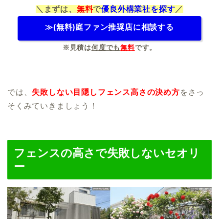
＼まずは、
無料
で
優良外構業社を探す
／
≫(無料)庭ファン推奨店に相談する
※見積は
何度でも
無料
です。
では、
失敗しない目隠しフェンス高さの決め方
をさっ
そくみていきましょう！
フェンスの高さで失敗しないセオリ
ー