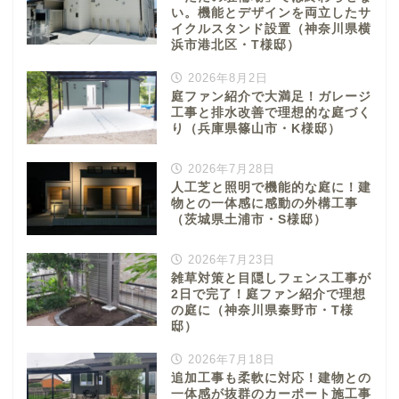
い。機能とデザインを両立したサ
イクルスタンド設置（神奈川県横
浜市港北区・T様邸）
2026年8月2日
庭ファン紹介で大満足！ガレージ
工事と排水改善で理想的な庭づく
り（兵庫県篠山市・K様邸）
2026年7月28日
人工芝と照明で機能的な庭に！建
物との一体感に感動の外構工事
（茨城県土浦市・S様邸）
2026年7月23日
雑草対策と目隠しフェンス工事が
2日で完了！庭ファン紹介で理想
の庭に（神奈川県秦野市・T様
邸）
2026年7月18日
追加工事も柔軟に対応！建物との
一体感が抜群のカーポート施工事