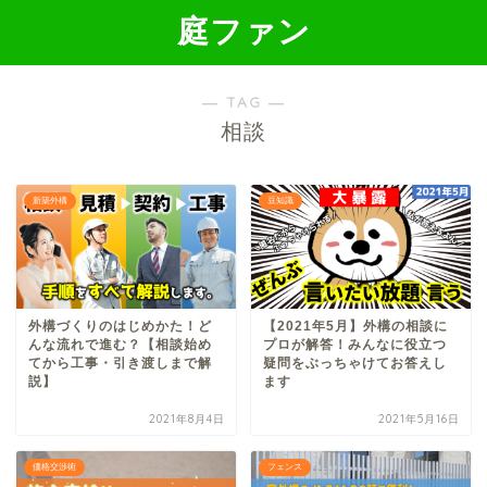
庭ファン
― TAG ―
相談
新築外構
豆知識
外構づくりのはじめかた！ど
【2021年5月】外構の相談に
んな流れで進む？【相談始め
プロが解答！みんなに役立つ
てから工事・引き渡しまで解
疑問をぶっちゃけてお答えし
説】
ます
2021年8月4日
2021年5月16日
価格交渉術
フェンス