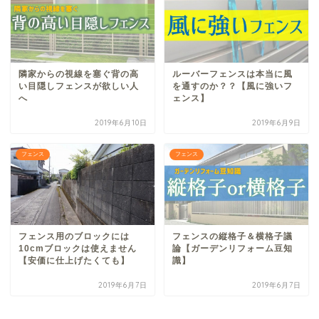
隣家からの視線を塞ぐ背の高
ルーバーフェンスは本当に風
い目隠しフェンスが欲しい人
を通すのか？？【風に強いフ
へ
ェンス】
2019年6月10日
2019年6月9日
フェンス
フェンス
フェンス用のブロックには
フェンスの縦格子＆横格子議
10cmブロックは使えません
論【ガーデンリフォーム豆知
【安価に仕上げたくても】
識】
2019年6月7日
2019年6月7日