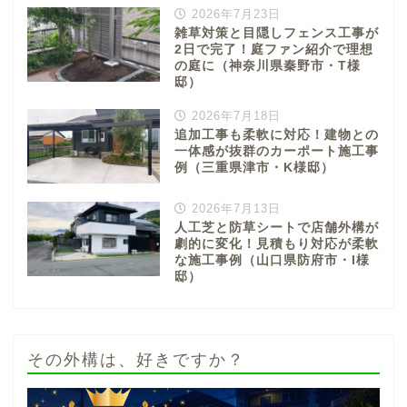
2026年7月23日
雑草対策と目隠しフェンス工事が
2日で完了！庭ファン紹介で理想
の庭に（神奈川県秦野市・T様
邸）
2026年7月18日
追加工事も柔軟に対応！建物との
一体感が抜群のカーポート施工事
例（三重県津市・K様邸）
2026年7月13日
人工芝と防草シートで店舗外構が
劇的に変化！見積もり対応が柔軟
な施工事例（山口県防府市・I様
邸）
その外構は、好きですか？