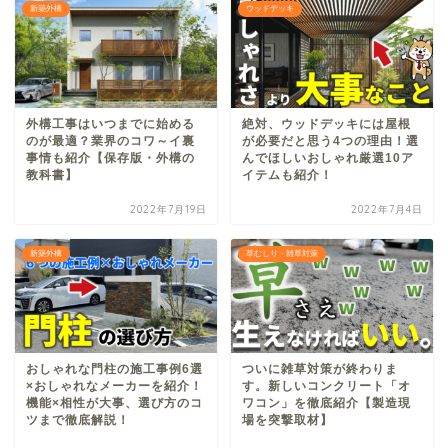
新築外構
ウッドデッキ
外構工事はいつまでに始める
絶対、ウッドデッキには屋根
のが最適？業界のコワ～イ裏
が必要だと思う4つの理由！選
事情も紹介【保存版・外構の
んでほしいおしゃれ厳選10ア
教科書】
イテムも紹介！
2022年7月19日
2022年7月4日
新築外構
草むしり・雑草対策
おしゃれな門柱の施工事例6選
ついに雑草対策が終わりま
×おしゃれなメーカーを紹介！
す。新しいコンクリート「オ
機能×相性が大事、選び方のコ
ワコン」を徹底紹介【製造現
ツまで徹底解説！
場を突撃取材】