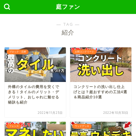
庭ファン
― TAG ―
紹介
ブロック・石材
土間コンクリート
外構のタイルの費用を安くで
コンクリートの洗い出し仕上
きる！タイルのメリット・デ
げとは？超おすすめの工法4選
メリット、おしゃれに魅せる
＆商品紹介10選
秘訣も紹介
2022年11月23日
2022年10月30日
フェンス
ウッドデッキ