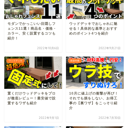
モダンでかっこいい目隠しフ
ウッドデッキでおしゃれに魅
ェンス11選！商品名・価格・
せる！具体的な基準とおすす
カラー、安く設置するコツも
めのポイント4つを紹介
紹介！
2022年10月6日
2022年9月21日
ウッドデッキ
新築外構
置くだけウッドデッキをプロ
10月に値上げの衝撃が再び！
が徹底レビュー！最安値で設
それでも損をしない、お得工
置するワザも紹介
事の【裏ワザ】をこっそり紹
介
2022年9月1日
2022年7月30日