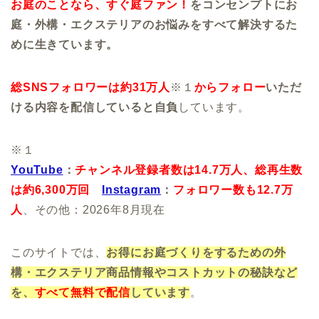
お庭のことなら、すぐ庭ファン！
をコンセンプトにお
庭・外構・エクステリアのお悩みをすべて解決するた
めに生きています。
総SNSフォロワーは約31万人
※１
からフォロー
いただ
ける内容を配信していると自負
しています。
※１
YouTube
：
チャンネル登録者数は14.7万人、
総再生数
は約6,300万回
Instagram
：
フォロワー数も12.7万
人
、その他：2026年8月現在
このサイトでは、
お得にお庭づくりをするための外
構・エクステリア商品情報やコストカットの秘訣など
を、
すべて無料で配信
しています
。