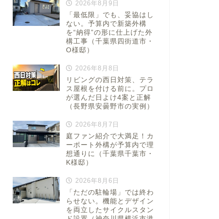
2026年8月9日
「最低限」でも、妥協はし
ない。予算内で新築外構
を“納得”の形に仕上げた外
構工事（千葉県四街道市・
O様邸）
2026年8月8日
リビングの西日対策、テラ
ス屋根を付ける前に。プロ
が選んだ日よけ4案と正解
（長野県安曇野市の実例）
2026年8月7日
庭ファン紹介で大満足！カ
ーポート外構が予算内で理
想通りに（千葉県千葉市・
K様邸）
2026年8月6日
「ただの駐輪場」では終わ
らせない。機能とデザイン
を両立したサイクルスタン
ド設置（神奈川県横浜市港