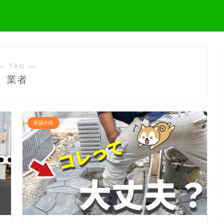
― TAG ―
業者
新築外構