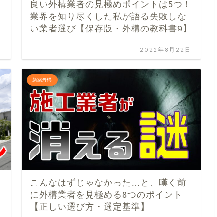
良い外構業者の見極めポイントは5つ！
業界を知り尽くした私が語る失敗しな
い業者選び【保存版・外構の教科書9】
日
2022年8月22日
新築外構
こんなはずじゃなかった…と、嘆く前
に外構業者を見極める8つのポイント
【正しい選び方・選定基準】