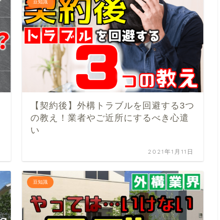
豆知識
【契約後】外構トラブルを回避する3つ
の教え！業者やご近所にするべき心遣
い
日
2021年1月11日
豆知識