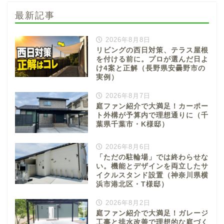
最新記事
2026年8月8日
リビングの西日対策、テラス屋根
を付ける前に。プロが選んだ日よ
け4案と正解（長野県安曇野市の
実例）
2026年8月7日
庭ファン紹介で大満足！カーポー
ト外構が予算内で理想通りに（千
葉県千葉市・K様邸）
2026年8月6日
「ただの駐輪場」では終わらせな
い。機能とデザインを両立したサ
イクルスタンド設置（神奈川県横
浜市港北区・T様邸）
2026年8月2日
庭ファン紹介で大満足！ガレージ
工事と排水改善で理想的な庭づく