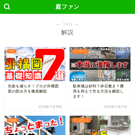
庭ファン
― TAG ―
解説
CAD
カーポート
失敗を減らす！プロが外構図
駐車場は砂利？砕石敷き？費
面の読み方を徹底解説
用を抑えて作る方法を解説し
ます！
2020年11月18日
2020年11月11日
豆知識
ウッドデッキ