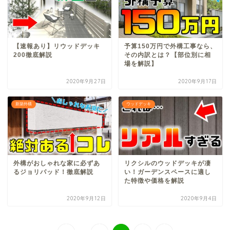
【速報あり】リウッドデッキ
予算150万円で外構工事なら、
200徹底解説
その内訳とは？【部位別に相
場を解説】
2020年9月27日
2020年9月17日
新築外構
ウッドデッキ
外構がおしゃれな家に必ずあ
リクシルのウッドデッキが凄
るジョリパッド！徹底解説
い！ガーデンスペースに適し
た特徴や価格を解説
2020年9月12日
2020年9月4日
...