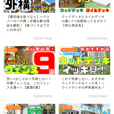
【最安値を狙うなら】ハウス
ウッドデッキとタイルデッキ
メーカーの罠！外構を断る理
の違い7つ全部知ってますか？
由を解説！【庭づくりはプロ
【初心者必見】
にお任せ】
2020年11月6日
2020年10月29日
フェンス
ウッドデッキ
安い×おしゃれ＝失敗しない！
これで失敗しない、おすすめ
外構フェンスは、このフェン
ウッドデッキをイッキ見！＼
スを選べ！【厳選9選】
ウッドデッキの坪単価付き／
2020年10月9日
2020年10月6日
ウッドデッキ
新築外構