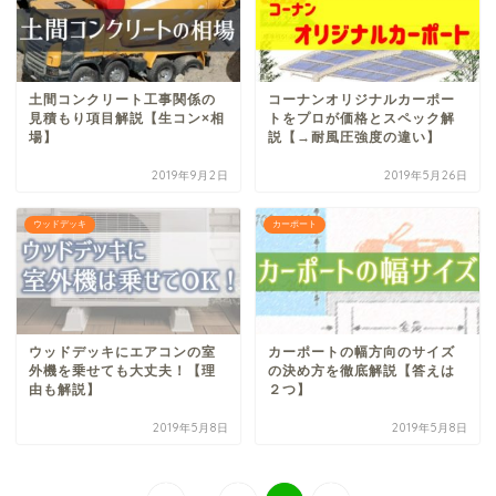
土間コンクリート工事関係の
コーナンオリジナルカーポー
見積もり項目解説【生コン×相
トをプロが価格とスペック解
場】
説【→耐風圧強度の違い】
2019年9月2日
2019年5月26日
ウッドデッキ
カーポート
ウッドデッキにエアコンの室
カーポートの幅方向のサイズ
外機を乗せても大丈夫！【理
の決め方を徹底解説【答えは
由も解説】
２つ】
2019年5月8日
2019年5月8日
...