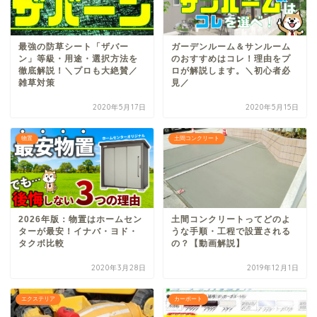
最強の防草シート「ザバー
ガーデンルーム＆サンルーム
ン」等級・用途・選択方法を
のおすすめはコレ！理由をプ
徹底解説！＼プロも大絶賛／
ロが解説します。＼初心者必
雑草対策
見／
2020年5月17日
2020年5月15日
物置
土間コンクリート
2026年版：物置はホームセン
土間コンクリートってどのよ
ターが最安！イナバ・ヨド・
うな手順・工程で設置される
タクボ比較
の？【動画解説】
2020年3月28日
2019年12月1日
エクステリア
カーポート