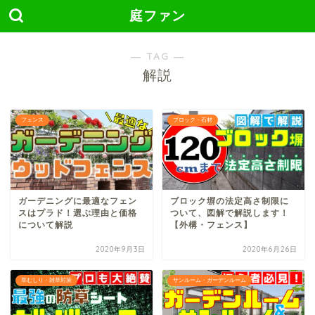
庭ファン
― TAG ―
解説
フェンス
ブロック・石材
ガーデニングに最適なフェン
ブロック塀の法定高さ制限に
スはプラド！選ぶ理由と価格
ついて、図解で解説します！
について解説
【外構・フェンス】
2020年9月3日
2020年6月26日
草むしり・雑草対策
サンルーム・ガーデンルーム