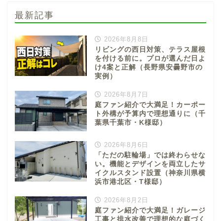
最新記事
2026年8月8日
リビングの西日対策、テラス屋根
を付ける前に。プロが選んだ日よ
け4案と正解（長野県安曇野市の
実例）
2026年8月7日
庭ファン紹介で大満足！カーポー
ト外構が予算内で理想通りに（千
葉県千葉市・K様邸）
2026年8月6日
「ただの駐輪場」では終わらせな
い。機能とデザインを両立したサ
イクルスタンド設置（神奈川県横
浜市港北区・T様邸）
2026年8月2日
庭ファン紹介で大満足！ガレージ
工事と排水改善で理想的な庭づく