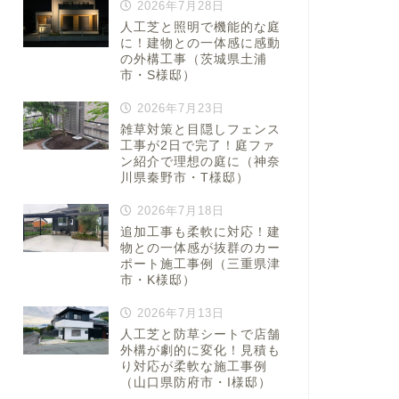
2026年7月28日
人工芝と照明で機能的な庭
に！建物との一体感に感動
の外構工事（茨城県土浦
市・S様邸）
2026年7月23日
雑草対策と目隠しフェンス
工事が2日で完了！庭ファ
ン紹介で理想の庭に（神奈
川県秦野市・T様邸）
2026年7月18日
追加工事も柔軟に対応！建
物との一体感が抜群のカー
ポート施工事例（三重県津
市・K様邸）
2026年7月13日
人工芝と防草シートで店舗
外構が劇的に変化！見積も
り対応が柔軟な施工事例
（山口県防府市・I様邸）