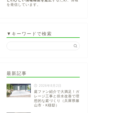
とのひどい情報格差を是正
するため、情報
を発信しています。
▼キーワードで検索
最新記事
2026年8月2日
庭ファン紹介で大満足！ガ
レージ工事と排水改善で理
想的な庭づくり（兵庫県篠
山市・K様邸）